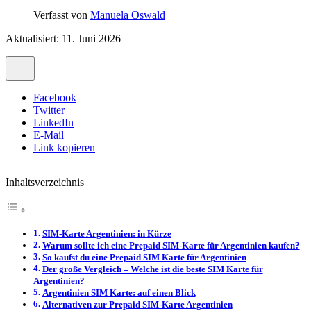
Verfasst von
Manuela Oswald
Aktualisiert: 11. Juni 2026
Facebook
Twitter
LinkedIn
E-Mail
Link kopieren
Inhaltsverzeichnis
SIM-Karte Argentinien: in Kürze
Warum sollte ich eine Prepaid SIM-Karte für Argentinien kaufen?
So kaufst du eine Prepaid SIM Karte für Argentinien
Der große Vergleich – Welche ist die beste SIM Karte für
Argentinien?
Argentinien SIM Karte: auf einen Blick
Alternativen zur Prepaid SIM-Karte Argentinien