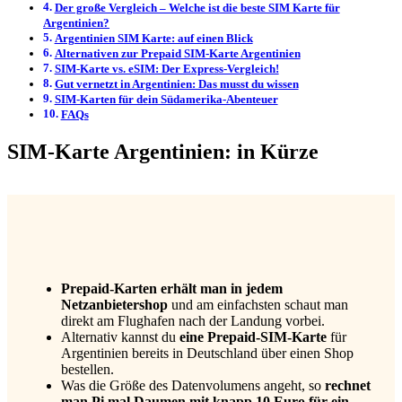
Der große Vergleich – Welche ist die beste SIM Karte für
Argentinien?
Argentinien SIM Karte: auf einen Blick
Alternativen zur Prepaid SIM-Karte Argentinien
SIM-Karte vs. eSIM: Der Express-Vergleich!
Gut vernetzt in Argentinien: Das musst du wissen
SIM-Karten für dein Südamerika-Abenteuer
FAQs
SIM-Karte Argentinien: in Kürze
Prepaid-Karten erhält man in jedem
Netzanbietershop
und am einfachsten schaut man
direkt am Flughafen nach der Landung vorbei.
Alternativ kannst du
eine Prepaid-SIM-Karte
für
Argentinien bereits in Deutschland über einen Shop
bestellen.
Was die Größe des Datenvolumens angeht, so
rechnet
man Pi mal Daumen mit knapp 10 Euro für ein