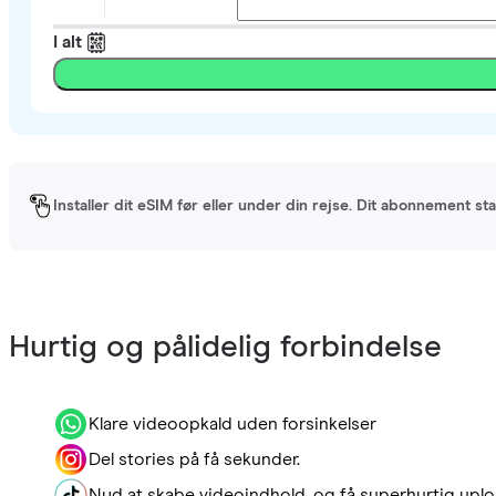
I alt
Installer dit eSIM før eller under din rejse. Dit abonnement st
Hurtig og pålidelig forbindelse
Klare videoopkald uden forsinkelser
Del stories på få sekunder.
Nyd at skabe videoindhold, og få superhurtig uplo