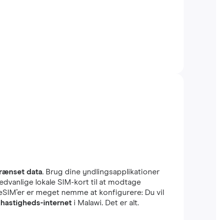
rænset data
. Brug dine yndlingsapplikationer
ædvanlige lokale SIM-kort til at modtage
 eSIM’er er meget nemme at konfigurere: Du vil
jhastigheds-internet
i Malawi. Det er alt.