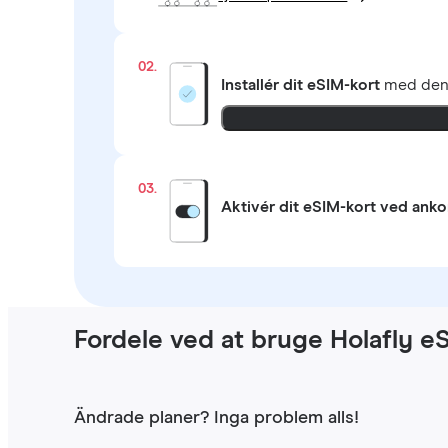
02.
Installér dit eSIM-kort
med de
03.
Aktivér dit eSIM-kort ved ank
Fordele ved at bruge Holafly e
Ändrade planer? Inga problem alls!