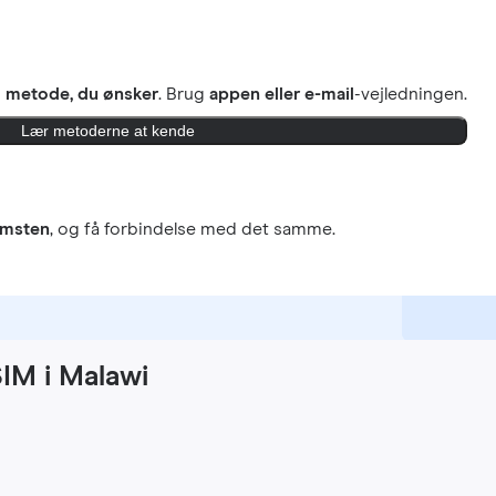
n
metode, du ønsker
. Brug
appen eller e-mail
-vejledningen.
Lær metoderne at kende
omsten
, og få forbindelse med det samme.
SIM i Malawi