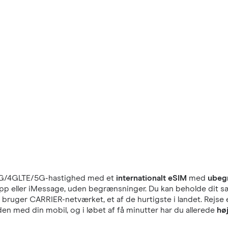
G/4GLTE/5G-hastighed med et
internationalt eSIM
med
ubeg
tsApp eller iMessage, uden begrænsninger. Du kan beholde dit s
i bruger CARRIER-netværket, et af de hurtigste i landet. Rejse
en med din mobil, og i løbet af få minutter har du allerede
hø