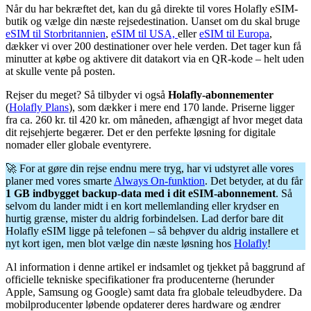
Når du har bekræftet det, kan du gå direkte til vores Holafly eSIM-
butik og vælge din næste rejsedestination. Uanset om du skal bruge
eSIM til Storbritannien
,
eSIM til USA,
eller
eSIM til Europa
,
dækker vi over 200 destinationer over hele verden. Det tager kun få
minutter at købe og aktivere dit datakort via en QR-kode – helt uden
at skulle vente på posten.
Rejser du meget? Så tilbyder vi også
Holafly-abonnementer
(
Holafly Plans
), som dækker i mere end 170 lande. Priserne ligger
fra ca. 260 kr. til 420 kr. om måneden, afhængigt af hvor meget data
dit rejsehjerte begærer. Det er den perfekte løsning for digitale
nomader eller globale eventyrere.
🚀 For at gøre din rejse endnu mere tryg, har vi udstyret alle vores
planer med vores smarte
Always On-funktion
. Det betyder, at du får
1 GB indbygget backup-data med i dit eSIM-abonnement
. Så
selvom du lander midt i en kort mellemlanding eller krydser en
hurtig grænse, mister du aldrig forbindelsen. Lad derfor bare dit
Holafly eSIM ligge på telefonen – så behøver du aldrig installere et
nyt kort igen, men blot vælge din næste løsning hos
Holafly
!
Al information i denne artikel er indsamlet og tjekket på baggrund af
officielle tekniske specifikationer fra producenterne (herunder
Apple, Samsung og Google) samt data fra globale teleudbydere. Da
mobilproducenter løbende opdaterer deres hardware og ændrer