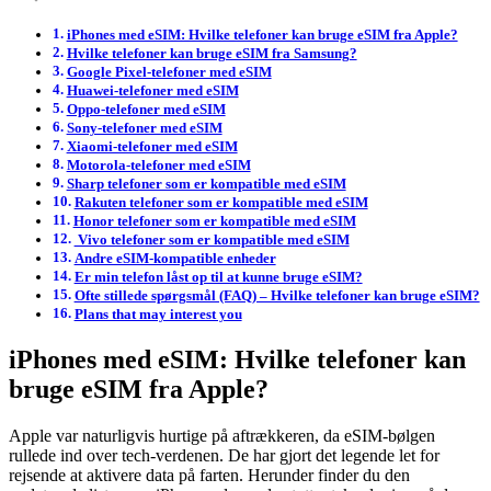
iPhones med eSIM: Hvilke telefoner kan bruge eSIM fra Apple?
Hvilke telefoner kan bruge eSIM fra Samsung?
Google Pixel-telefoner med eSIM
Huawei-telefoner med eSIM
Oppo-telefoner med eSIM
Sony-telefoner med eSIM
Xiaomi-telefoner med eSIM
Motorola-telefoner med eSIM
Sharp telefoner som er kompatible med eSIM
Rakuten telefoner som er kompatible med eSIM
Honor telefoner som er kompatible med eSIM
Vivo telefoner som er kompatible med eSIM
Andre eSIM-kompatible enheder
Er min telefon låst op til at kunne bruge eSIM?
Ofte stillede spørgsmål (FAQ) – Hvilke telefoner kan bruge eSIM?
Plans that may interest you
iPhones med eSIM: Hvilke telefoner kan
bruge eSIM fra Apple?
Apple var naturligvis hurtige på aftrækkeren, da eSIM-bølgen
rullede ind over tech-verdenen. De har gjort det legende let for
rejsende at aktivere data på farten. Herunder finder du den