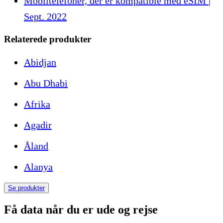
Mobiltelefoner, der er kompatible med eSIM |
Sept. 2022
Relaterede produkter
Abidjan
Abu Dhabi
Afrika
Agadir
Åland
Alanya
Se produkter
Få data når du er ude og rejse