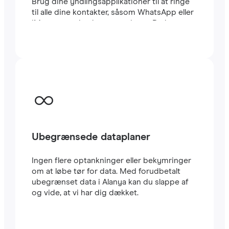
Brug dine yndlingsapplikationer til at ringe
til alle dine kontakter, såsom WhatsApp eller
iMessage, uden begrænsninger. Du kan
beholde dit sædvanlige lokale SIM-kort til at
modtage vigtige SMS’er og opkald. Dette
eSIM til Alanya bruger CARRIER-netværket,
et af de hurtigste i landet. Rejse eSIM’er er
meget nemme at konfigurere: Du vil straks
modtage en QR-kode i din e-mail. Scan den
med din mobil, og i løbet af få minutter har
du allerede
højhastigheds-internet
i Alanya.
Det er alt.
Ubegrænsede dataplaner
Ingen flere optankninger eller bekymringer
om at løbe tør for data. Med forudbetalt
ubegrænset data i Alanya kan du slappe af
og vide, at vi har dig dækket.