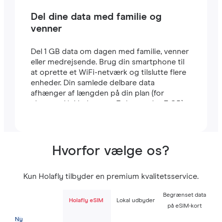
Del dine data med familie og
venner
Del 1 GB data om dagen med familie, venner
eller medrejsende. Brug din smartphone til
at oprette et WiFi-netværk og tilslutte flere
enheder. Din samlede delbare data
afhænger af længden på din plan (for
eksempel inkluderer en 7-dages plan 7 GB).
Hvorfor vælge os?
Kun Holafly tilbyder en premium kvalitetsservice.
Begrænset data
Holafly eSIM
Lokal udbyder
på eSIM-kort
Ny