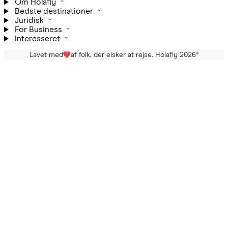
Om Holafly
Bedste destinationer
Juridisk
For Business
Interesseret
Lavet med
af folk, der elsker at rejse. Holafly 2026
®