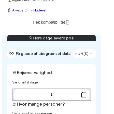
Ingen flere roamingafgifter
Always On inkluderet
Tjek kompatibilitet
Flere dage, lavere pris!
EUR
(
€
)
Få glæde af
ubegrænset data
Rejsens varighed
Vælg antal dage
1
Hvor mange personer?
Vælg et eSIM per person