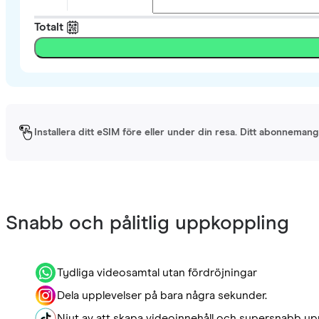
Totalt
Installera ditt eSIM före eller under din resa. Ditt abonnemang 
Snabb och pålitlig uppkoppling
Tydliga videosamtal utan fördröjningar
Dela upplevelser på bara några sekunder.
Njut av att skapa videoinnehåll och supersnabb up