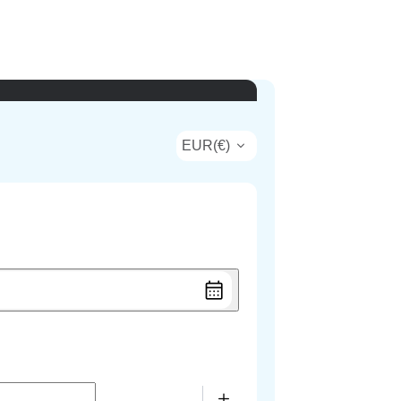
EUR
(
€
)