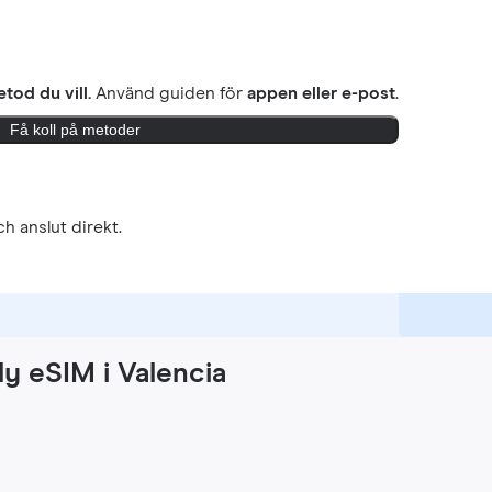
tod du vill.
Använd guiden för
appen eller e-post
.
Få koll på metoder
h anslut direkt.
ly eSIM i Valencia