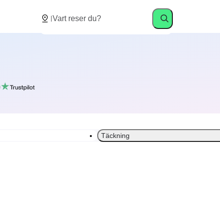
å
Täckning