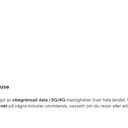
ouse
jut av
obegränsad data i 5G/4G
-hastigheter över hela landet.
rnet
på några minuter utomlands, oavsett om du reser eller arb