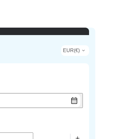
EUR
(
€
)