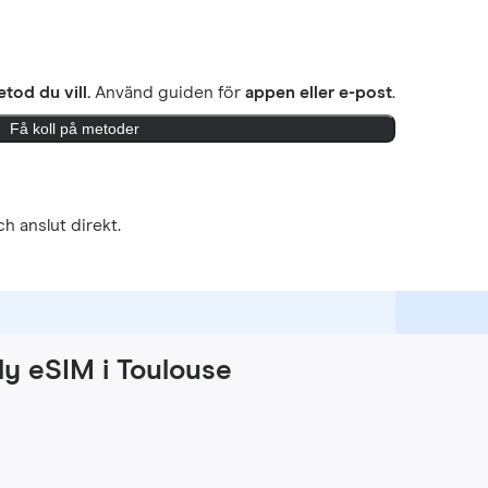
tod du vill.
Använd guiden för
appen eller e-post
.
Få koll på metoder
h anslut direkt.
ly eSIM i Toulouse