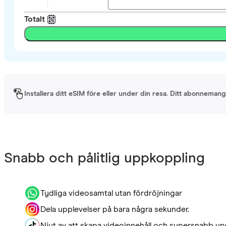
Totalt
Installera ditt eSIM före eller under din resa. Ditt abonnemang 
Snabb och pålitlig uppkoppling
Tydliga videosamtal utan fördröjningar
Dela upplevelser på bara några sekunder.
Njut av att skapa videoinnehåll och supersnabb up