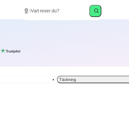
å
Täckning