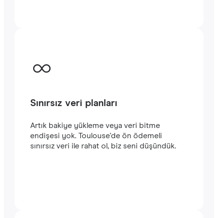
başlayabilirsiniz. Satın alma işlemini
tamamladığınızda e-posta adresinize
gönderilecek olan QR kodunu akıllı
telefonunuzun kamerasıyla tarayarak
Toulouse seyahatinizde
hızlı ve istikrarlı bir
internet
bağlantısının keyfini çıkarabilirsiniz.‎
Sınırsız veri planları
Artık bakiye yükleme veya veri bitme
endişesi yok. Toulouse'de ön ödemeli
sınırsız veri ile rahat ol, biz seni düşündük.