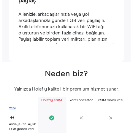
paylaş
Ailenizle, arkadaşlarınızla veya yol
arkadaşlarınızla günde 1 GB veri paylaşın.
Akıllı telefonunuzu kullanarak bir WiFi ağı
oluşturun ve birden fazla cihazı bağlayın.
Paylaşılabilir toplam veri miktarı, planınızın
süresine bağlıdır (örneğin, 7 günlük bir plan 7
GB içerir).
Neden biz?
Yalnızca Holafly kaliteli bir premium hizmet sunar.
Holafly eSIM
Yerel operatör
eSIM Sınırlı veri
Yeni
Always On: Aylık
1 GB yedek veri.