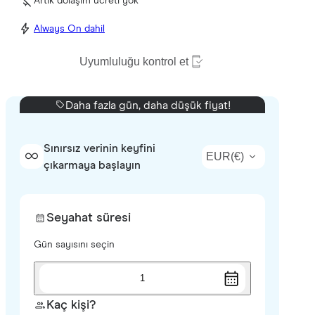
Artık dolaşım ücreti yok
Always On dahil
Uyumluluğu kontrol et
Daha fazla gün, daha düşük fiyat!
Sınırsız verinin keyfini
EUR
(
€
)
çıkarmaya başlayın
Seyahat süresi
Gün sayısını seçin
1
Kaç kişi?