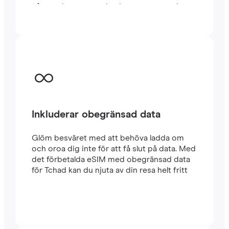
några minuter utomlands, oavsett om du
reser eller arbetar.
Inkluderar obegränsad data
Glöm besväret med att behöva ladda om
och oroa dig inte för att få slut på data. Med
det förbetalda eSIM med obegränsad data
för Tchad kan du njuta av din resa helt fritt