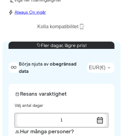
Inga fler roamingavgifter
Always On ingår
Kolla kompatibilitet
Fler dagar, lägre pris!
Börja njuta av
obegränsad
EUR
(
€
)
data
Resans varaktighet
Välj antal dagar
1
Hur många personer?