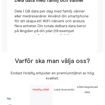
Dela data med familj och vänner
Dela 1 GB data per dag med familj, vänner
eller medresenärer. Använd din smartphone
för att skapa ett WiFi-nätverk och ansluta
flera enheter. Din totala delbara data beror
på längden på din plan (till exempel
inkluderar en 7-dagarsplan 7 GB).
Varför ska man välja oss?
Endast Holafly erbjuder en premiumtjänst av hög
kvalitet.
eSIM begränsad
Holafly eSIM
Lokal leverantör
data
Ny