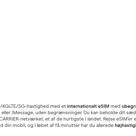
/4GLTE/5G-hastighed med et
internationalt eSIM
med
ubegr
pp eller iMessage, uden begrænsninger. Du kan beholde dit sædv
CARRIER-netværket, et af de hurtigste i landet. Rejse eSIM’er 
din mobil, og i løbet af få minutter har du allerede
højhastig