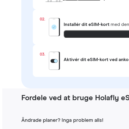
02.
Installér dit eSIM-kort
med de
03.
Aktivér dit eSIM-kort ved ank
Fordele ved at bruge Holafly e
Ändrade planer? Inga problem alls!