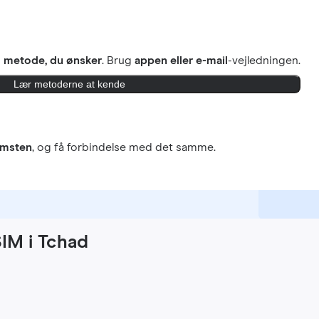
n
metode, du ønsker
. Brug
appen eller e-mail
-vejledningen.
Lær metoderne at kende
omsten
, og få forbindelse med det samme.
SIM i Tchad