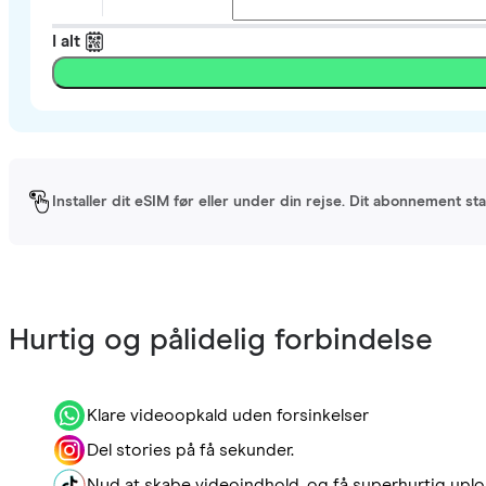
I alt
Installer dit eSIM før eller under din rejse. Dit abonnement st
Hurtig og pålidelig forbindelse
Klare videoopkald uden forsinkelser
Del stories på få sekunder.
Nyd at skabe videoindhold, og få superhurtig uplo