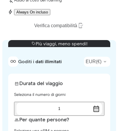
Addio ai costi del roaming
Always On incluso
Verifica compatibilità
Più viaggi, meno spendi!
EUR
(
€
)
Goditi i
dati illimitati
Durata del viaggio
Seleziona il numero di giorni
1
Per quante persone?
Seleziona una eSIM a persona