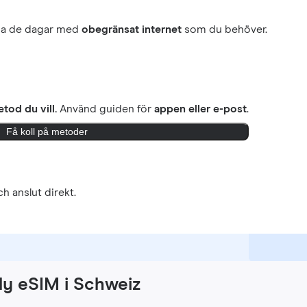
ja de dagar med
obegränsat internet
som du behöver.
tod du vill.
Använd guiden för
appen eller e-post
.
Få koll på metoder
h anslut direkt.
ly eSIM i Schweiz