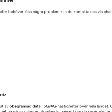
nummer
eller behöver lösa några problem kan du kontakta oss via chatt
eiz
ut av
obegränsad data i 5G/4G
-hastigheter över hela landet. 
rnet
på några minuter utomlands, oavsett om du reser eller arb