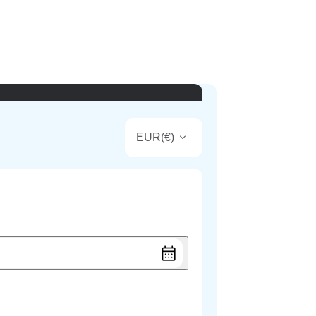
EUR
(
€
)