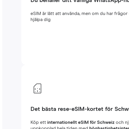
Du behåller ditt vanliga WhatsApp-
eSIM är lätt att använda, men om du har frågor 
hjälpa dig
Det bästa rese-eSIM-kortet för Schw
Köp ett
internationellt eSIM för Schweiz
och nj
uppkopplad hela tiden med
höghastighetsinte