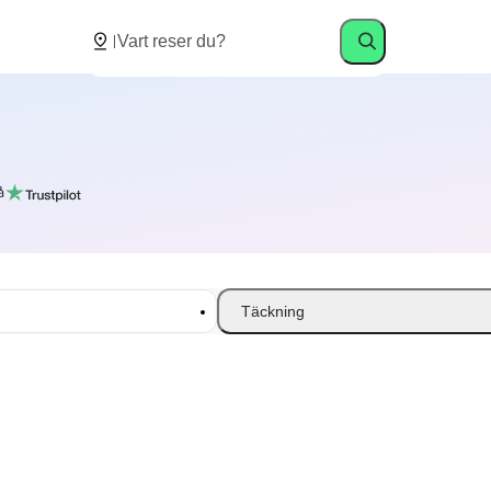
å
Täckning