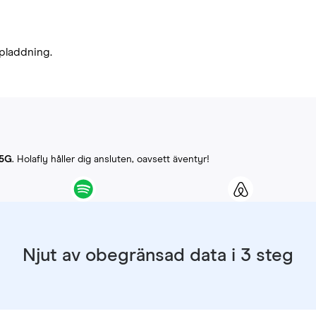
pladdning.
-5G
. Holafly håller dig ansluten, oavsett äventyr!
Njut av obegränsad data i 3 steg