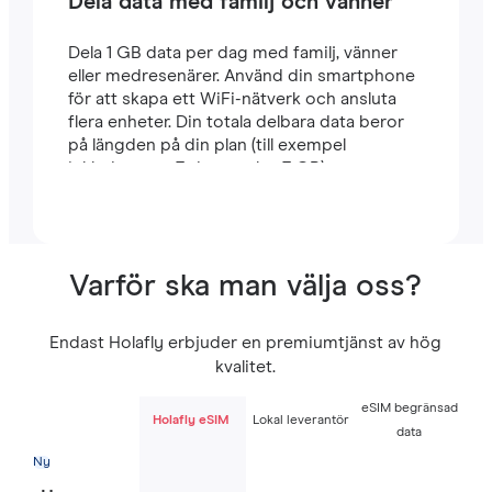
Dela data med familj och vänner
Dela 1 GB data per dag med familj, vänner
eller medresenärer. Använd din smartphone
för att skapa ett WiFi-nätverk och ansluta
flera enheter. Din totala delbara data beror
på längden på din plan (till exempel
inkluderar en 7-dagarsplan 7 GB).
Varför ska man välja oss?
Endast Holafly erbjuder en premiumtjänst av hög
kvalitet.
eSIM begränsad
Holafly eSIM
Lokal leverantör
data
Ny