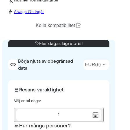
Inga fler roamingavgifter
Always On ingår
Kolla kompatibilitet
Fler dagar, lägre pris!
Börja njuta av
obegränsad
EUR
(
€
)
data
Resans varaktighet
Välj antal dagar
1
Hur många personer?