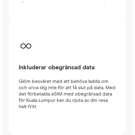
några minuter utomlands, oavsett om du
reser eller arbetar.
Inkluderar obegränsad data
Glöm besväret med att behöva ladda om
och oroa dig inte för att få slut på data. Med
det förbetalda eSIM med obegränsad data
för Kuala Lumpur kan du njuta av din resa
helt fritt