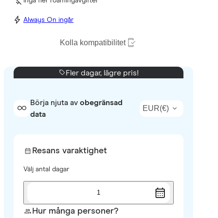
Inga fler roamingavgifter
Always On ingår
Kolla kompatibilitet
Fler dagar, lägre pris!
Börja njuta av
obegränsad
EUR
(
€
)
data
Resans varaktighet
Välj antal dagar
1
Hur många personer?