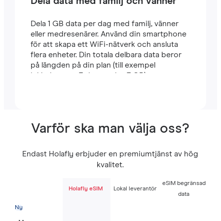
Dela data med familj och vänner
Dela 1 GB data per dag med familj, vänner
eller medresenärer. Använd din smartphone
för att skapa ett WiFi-nätverk och ansluta
flera enheter. Din totala delbara data beror
på längden på din plan (till exempel
inkluderar en 7-dagarsplan 7 GB).
Varför ska man välja oss?
Endast Holafly erbjuder en premiumtjänst av hög
kvalitet.
eSIM begränsad
Holafly eSIM
Lokal leverantör
data
Ny