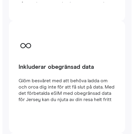
några minuter utomlands, oavsett om du
reser eller arbetar.
Inkluderar obegränsad data
Glöm besväret med att behöva ladda om
och oroa dig inte för att få slut på data. Med
det förbetalda eSIM med obegränsad data
för Jersey kan du njuta av din resa helt fritt