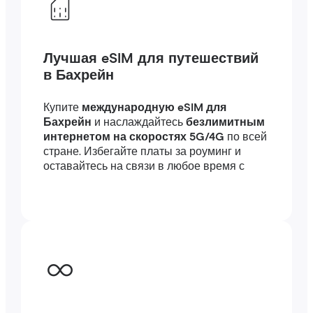
Лучшая eSIM для путешествий
в Бахрейн
Купите
международную eSIM для
Бахрейн
и наслаждайтесь
безлимитным
интернетом на скоростях 5G/4G
по всей
стране. Избегайте платы за роуминг и
оставайтесь на связи в любое время с
высокоскоростным интернетом
за
границей — подключение займет всего
несколько минут, где бы вы ни были, в
путешествии или по работе.