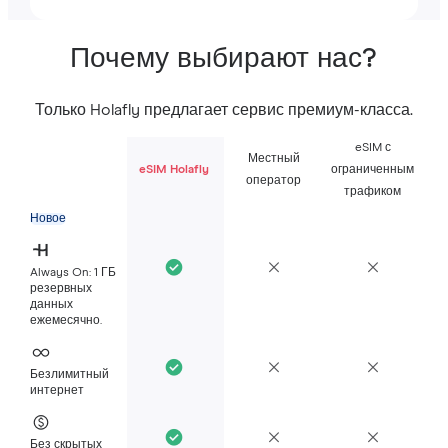
Почему выбирают нас?
Только Holafly предлагает сервис премиум-класса.
eSIM с
Местный
eSIM Holafly
ограниченным
оператор
трафиком
Новое
Always On: 1 ГБ
резервных
данных
ежемесячно.
Безлимитный
интернет
Без скрытых