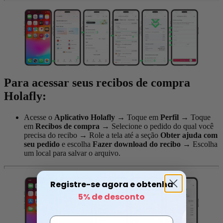
Para acessar seus recibos de compra
Holafly:
Acesse o
Aplicativo Holafly
→
Toque em
Perfil
→
Toque
em
Recibos de compra
→
Selecione o pedido do qual você
precisa do recibo
→
Role a tela até a seção
Obter ajuda com
seu pedido
e escolha
Fazer download do recibo
→
Escolha
um local para salvar o arquivo.
Registre-se agora e obtenha
5% de desconto