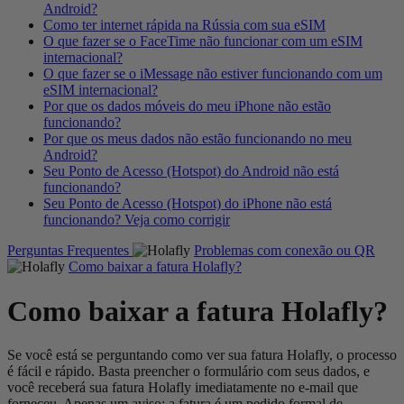
Android?
Como ter internet rápida na Rússia com sua eSIM
O que fazer se o FaceTime não funcionar com um eSIM
internacional?
O que fazer se o iMessage não estiver funcionando com um
eSIM internacional?
Por que os dados móveis do meu iPhone não estão
funcionando?
Por que os meus dados não estão funcionando no meu
Android?
Seu Ponto de Acesso (Hotspot) do Android não está
funcionando?
Seu Ponto de Acesso (Hotspot) do iPhone não está
funcionando? Veja como corrigir
Perguntas Frequentes
Problemas com conexão ou QR
Como baixar a fatura Holafly?
Como baixar a fatura Holafly?
Se você está se perguntando como ver sua fatura Holafly, o processo
é fácil e rápido. Basta preencher o formulário com seus dados, e
você receberá sua fatura Holafly imediatamente no e-mail que
forneceu. Apenas um aviso: a fatura é um pedido formal de