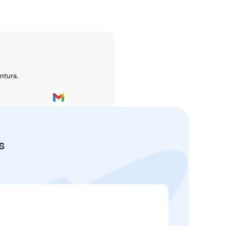
ntura.
s