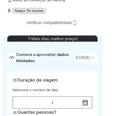
Adeus às cobranças de roaming
Always On incluído
Verificar compatibilidade
Mais dias, melhor preço!
Comece a aproveitar
dados
EUR
(
€
)
ilimitados
Duração da viagem
Selecione o número de dias
1
Quantas pessoas?