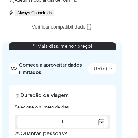
Adeus às cobranças de roaming
Always On incluído
Verificar compatibilidade
Mais dias, melhor preço!
Comece a aproveitar
dados
EUR
(
€
)
ilimitados
Duração da viagem
Selecione o número de dias
1
Quantas pessoas?