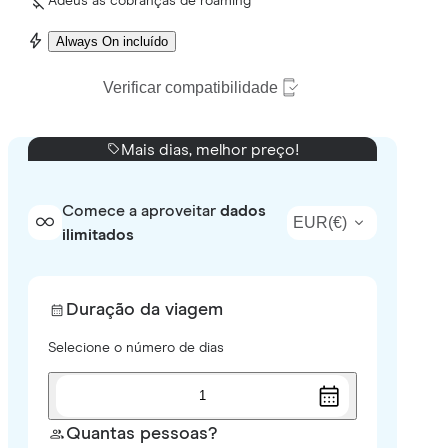
Adeus às cobranças de roaming
Always On incluído
Verificar compatibilidade
Mais dias, melhor preço!
Comece a aproveitar
dados
EUR
(
€
)
ilimitados
Duração da viagem
Selecione o número de dias
1
Quantas pessoas?