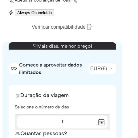
Adeus às cobranças de roaming
Always On incluído
Verificar compatibilidade
Mais dias, melhor preço!
Comece a aproveitar
dados
EUR
(
€
)
ilimitados
Duração da viagem
Selecione o número de dias
1
Quantas pessoas?