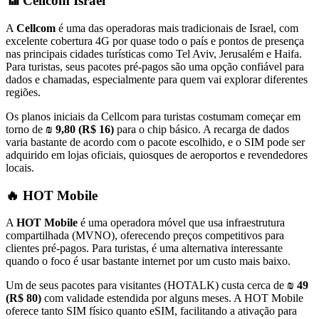
📶 Cellcom Israel
A
Cellcom
é uma das operadoras mais tradicionais de Israel, com
excelente cobertura 4G por quase todo o país e pontos de presença
nas principais cidades turísticas como Tel Aviv, Jerusalém e Haifa.
Para turistas, seus pacotes pré-pagos são uma opção confiável para
dados e chamadas, especialmente para quem vai explorar diferentes
regiões.
Os planos iniciais da Cellcom para turistas costumam começar em
torno de
₪ 9,80 (R$ 16)
para o chip básico. A recarga de dados
varia bastante de acordo com o pacote escolhido, e o SIM pode ser
adquirido em lojas oficiais, quiosques de aeroportos e revendedores
locais.
🔥 HOT Mobile
A
HOT Mobile
é uma operadora móvel que usa infraestrutura
compartilhada (MVNO), oferecendo preços competitivos para
clientes pré-pagos. Para turistas, é uma alternativa interessante
quando o foco é usar bastante internet por um custo mais baixo.
Um de seus pacotes para visitantes (HOTALK) custa cerca de
₪ 49
(R$ 80)
com validade estendida por alguns meses. A HOT Mobile
oferece tanto SIM físico quanto eSIM, facilitando a ativação para