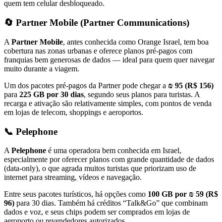
quem tem celular desbloqueado.
🔄 Partner Mobile (Partner Communications)
A
Partner Mobile
, antes conhecida como Orange Israel, tem boa
cobertura nas zonas urbanas e oferece planos pré-pagos com
franquias bem generosas de dados — ideal para quem quer navegar
muito durante a viagem.
Um dos pacotes pré-pagos da Partner pode chegar a
₪ 95 (R$ 156)
para
225 GB por 30 dias
, segundo seus planos para turistas. A
recarga e ativação são relativamente simples, com pontos de venda
em lojas de telecom, shoppings e aeroportos.
📞 Pelephone
A
Pelephone
é uma operadora bem conhecida em Israel,
especialmente por oferecer planos com grande quantidade de dados
(data-only), o que agrada muitos turistas que priorizam uso de
internet para streaming, vídeos e navegação.
Entre seus pacotes turísticos, há opções como
100 GB por ₪ 59 (R$
96)
para 30 dias. Também há créditos “Talk&Go” que combinam
dados e voz, e seus chips podem ser comprados em lojas de
aeroporto ou revendedores autorizados.