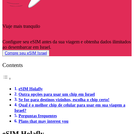
Viaje mais tranquilo
Configure seu eSIM antes da sua viagem e obtenha dados ilimitados
ao desembarcar em Israel.
Compre seu eSIM Israel
Contents
eSIM Holafly
Outra opções para usar um chip em Israel
Se for para destinos vizinhos, escolha o chip certo!
Qual é o melhor chip de celular para usar em sua viagem a
Israel?
Perguntas frequentes
Plans that may interest you
eSIM Holafly