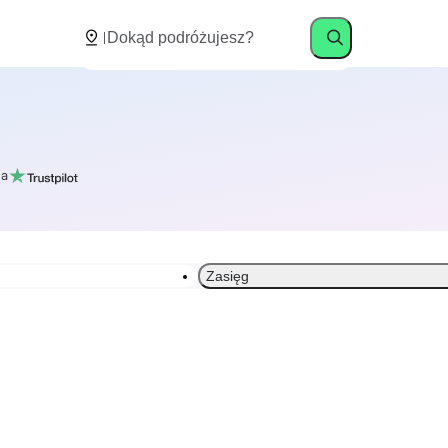
a
Zasięg