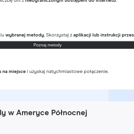
 liczbę dni z
nieograniczonym dostępem do Internetu
.
ciu
wybranej metody.
Skorzystaj z
aplikacji lub instrukcji prze
Poznaj metody
u na miejsce
i uzyskaj natychmiastowe połączenie.
afly w Ameryce Północnej