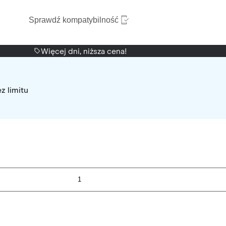
Sprawdź kompatybilność
Więcej dni, niższa cena!
z limitu
1