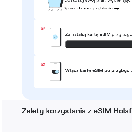
Dostosuj swój plan
, wybierając
Sprawdź listę kompatybilności
02.
Zainstaluj kartę eSIM
przy uży
03.
Włącz kartę eSIM po przybyci
Zalety korzystania z eSIM Hol