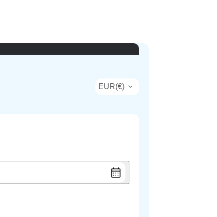
EUR
(
€
)