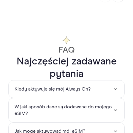
FAQ
Najczęściej zadawane
pytania
Kiedy aktywuje się mój Always On?
Always On to
miesięczny pakiet 1 GB zapasowych
W jaki sposób dane są dodawane do mojego
danych dołączony do wszystkich eSIM Holafly
,
eSIM?
niezależnie od tego, czy kupujesz Abonament
miesięczny, czy eSIM z nielimitowanymi danymi na
krótki wyjazd. Gdy Twój eSIM zostanie zainstalowany,
Co 30 dni od daty instalacji Twój eSIM automatycznie
Jak mogę aktywować mój eSIM?