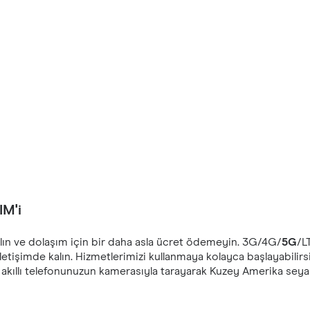
IM'i
lın ve dolaşım için bir daha asla ücret ödemeyin. ‎3G/4G/
5G
/L
letişimde kalın. Hizmetlerimizi kullanmaya kolayca başlayabilirs
akıllı telefonunuzun kamerasıyla tarayarak Kuzey Amerika sey