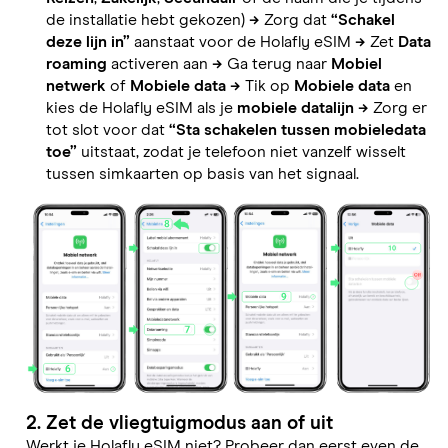
de installatie hebt gekozen)
→
Zorg dat
“Schakel
deze lijn in”
aanstaat voor de Holafly eSIM
→
Zet
Data
roaming
activeren aan
→
Ga terug naar
Mobiel
netwerk
of
Mobiele data
→
Tik op
Mobiele data
en
kies de Holafly eSIM als je
mobiele datalijn
→
Zorg er
tot slot voor dat
“Sta schakelen tussen mobieledata
toe”
uitstaat, zodat je telefoon niet vanzelf wisselt
tussen simkaarten op basis van het signaal.
2. Zet de vliegtuigmodus aan of uit
Werkt je Holafly eSIM niet? Probeer dan eerst even de