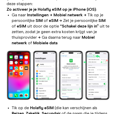
deze stappen:
Zo activeer je je Holafly eSIM op je iPhone (iOS):
Ga naar
Instellingen
→
Mobiel netwerk
→
Tik op je
persoonlijke
SIM
of
eSIM
→
Zet je persoonlijke
SIM
of
eSIM
uit door de optie
“Schakel deze lijn in”
uit te
zetten, zodat je geen extra kosten krijgt van je
thuisprovider
→
Ga daarna terug naar
Mobiel
netwerk
of
Mobiele data
Tik op de
Holafly eSIM
(die kan verschijnen als
Reizen
,
Zakelijk
,
Secundair
of de naam die je tijdens