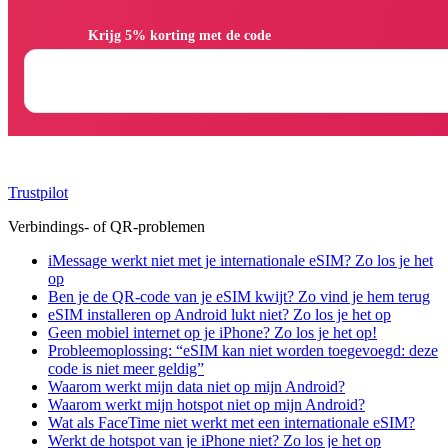
                Krijg 5% korting met de code

Trustpilot
Verbindings- of QR-problemen
iMessage werkt niet met je internationale eSIM? Zo los je het
op
Ben je de QR-code van je eSIM kwijt? Zo vind je hem terug
eSIM installeren op Android lukt niet? Zo los je het op
Geen mobiel internet op je iPhone? Zo los je het op!
Probleemoplossing: “eSIM kan niet worden toegevoegd: deze
code is niet meer geldig”
Waarom werkt mijn data niet op mijn Android?
Waarom werkt mijn hotspot niet op mijn Android?
Wat als FaceTime niet werkt met een internationale eSIM?
Werkt de hotspot van je iPhone niet? Zo los je het op