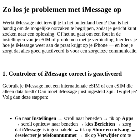
Zo los je problemen met iMessage op
Werkt iMessage niet terwijl je in het buitenland bent? Dan is het
handig om de mogelijke oorzaken te begrijpen, zodat je gericht kunt
zoeken naar een oplossing. Of het nu gaat om een fout in de
instellingen van je eSIM of problemen met je verbinding, hier lees je
hoe je iMessage weer aan de praat krijgt op je iPhone — en hoe je
zorgt dat alles goed geactiveerd is voor een zorgeloze communicatie.
1. Controleer of iMessage correct is geactiveerd
Gebruik je iMessage met een internationale eSIM of een eSIM die
alleen data biedt? Dan moet iMessage juist ingesteld zijn. Twijfel je?
Volg dan deze stappen:
Ga naar
Instellingen
→
scroll naar beneden
→
tik op
Apps
→
scroll opnieuw naar beneden
→
kies
Berichten
→
zorg
dat
iMessage
is ingeschakeld
→
tik op
Stuur en ontvang
→
deselecteer je
telefoonnummer
→
tik op
Verwijder
om te