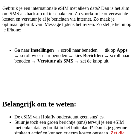
Gebruik je een internationale eSIM met alleen data? Dan is het slim
om SMS als back-up uit te schakelen. Zo voorkom je onverwachte
kosten en verstuur je al je berichten via internet. Zo maak je
optimaal gebruik van iMessage tijdens het reizen. Zo stel je het in op
je iPhone:
Ga naar
Instellingen
→
scroll naar beneden
→
tik op
Apps
→
scroll weer naar beneden
→
kies
Berichten
→
scroll naar
beneden
→
Verstuur als SMS
→
zet de knop uit.
Belangrijk om te weten:
De eSIM van Holafly ondersteunt geen sms’jes.
Stuur je toch een groen berichtje (sms) terwijl je een eSIM
met enkel data gebruikt in het buitenland? Dan is je gewone
simkaart actief en kunnen er extra kosten ontstaan.
Zet die