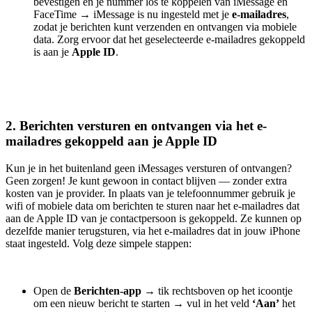
bevestigen en je nummer los te koppelen van iMessage en
FaceTime
→
iMessage is nu ingesteld met je
e-mailadres
,
zodat je berichten kunt verzenden en ontvangen via mobiele
data. Zorg ervoor dat het geselecteerde e-mailadres gekoppeld
is aan je
Apple ID
.
2. Berichten versturen en ontvangen via het e-
mailadres gekoppeld aan je Apple ID
Kun je in het buitenland geen iMessages versturen of ontvangen?
Geen zorgen! Je kunt gewoon in contact blijven — zonder extra
kosten van je provider. In plaats van je telefoonnummer gebruik je
wifi of mobiele data om berichten te sturen naar het e-mailadres dat
aan de Apple ID van je contactpersoon is gekoppeld. Ze kunnen op
dezelfde manier terugsturen, via het e-mailadres dat in jouw iPhone
staat ingesteld. ​​Volg deze simpele stappen:
Open de
Berichten-app
→
tik rechtsboven op het icoontje
om een nieuw bericht te starten
→
vul in het veld
‘Aan’
het