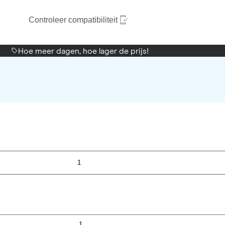
Controleer compatibiliteit
Hoe meer dagen, hoe lager de prijs!
1