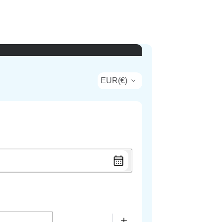
EUR
(
€
)