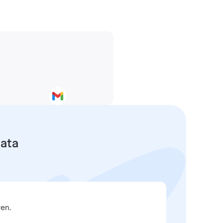
data
en.