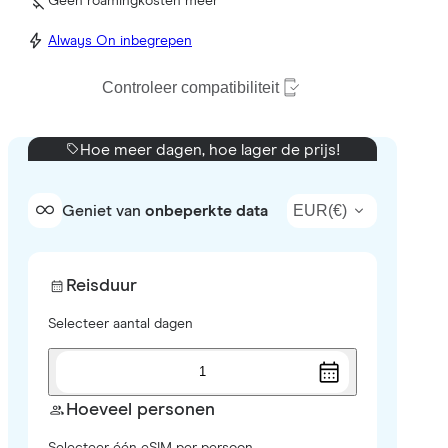
Geen roamingkosten meer
Always On inbegrepen
Controleer compatibiliteit
Hoe meer dagen, hoe lager de prijs!
EUR
(
€
)
Geniet van
onbeperkte data
Reisduur
Selecteer aantal dagen
1
Hoeveel personen
Selecteer één eSIM per persoon