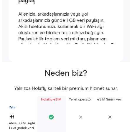
paylaş
Ailenizle, arkadaşlarınızla veya yol
arkadaşlarınızla günde 1 GB veri paylaşın.
Akıllı telefonunuzu kullanarak bir WiFi ağı
oluşturun ve birden fazla cihazı bağlayın.
Paylaşılabilir toplam veri miktarı, planınızın
süresine bağlıdır (örneğin, 7 günlük bir plan 7
GB içerir).
Neden biz?
Yalnızca Holafly kaliteli bir premium hizmet sunar.
Holafly eSIM
Yerel operatör
eSIM Sınırlı veri
Yeni
Always On: Aylık
1 GB yedek veri.