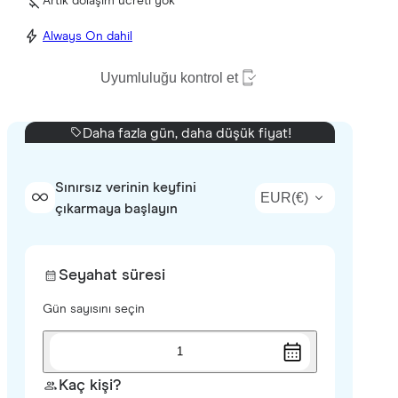
Artık dolaşım ücreti yok
Always On dahil
Uyumluluğu kontrol et
Daha fazla gün, daha düşük fiyat!
Sınırsız verinin keyfini
EUR
(
€
)
çıkarmaya başlayın
Seyahat süresi
Gün sayısını seçin
1
Kaç kişi?