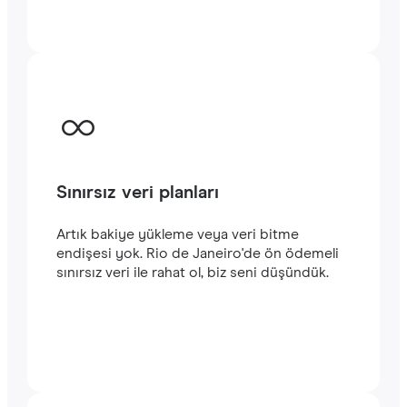
kalın. Hizmetlerimizi kullanmaya kolayca
başlayabilirsiniz. Satın alma işlemini
tamamladığınızda e-posta adresinize
gönderilecek olan QR kodunu akıllı
telefonunuzun kamerasıyla tarayarak Rio de
Janeiro seyahatinizde
hızlı ve istikrarlı bir
internet
bağlantısının keyfini çıkarabilirsiniz.‎
Sınırsız veri planları
Artık bakiye yükleme veya veri bitme
endişesi yok. Rio de Janeiro'de ön ödemeli
sınırsız veri ile rahat ol, biz seni düşündük.