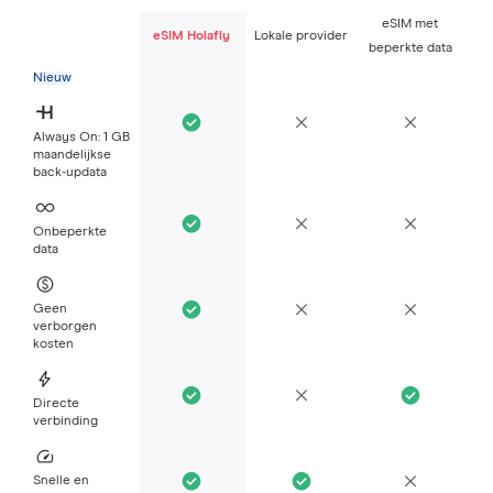
eSIM met
eSIM Holafly
Lokale provider
beperkte data
Nieuw
Always On: 1 GB
maandelijkse
back-updata
Onbeperkte
data
Geen
verborgen
kosten
Directe
verbinding
Snelle en