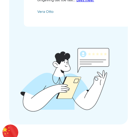
omgeving dat toe laat....
Lees meer
Vera Otto