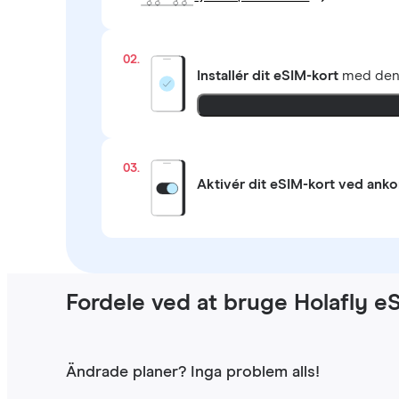
02.
Installér dit eSIM-kort
med de
03.
Aktivér dit eSIM-kort ved ank
Fordele ved at bruge Holafly e
Ändrade planer? Inga problem alls!