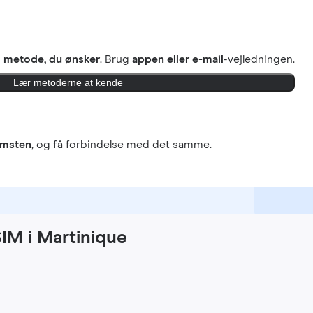
n
metode, du ønsker
. Brug
appen eller e-mail
-vejledningen.
Lær metoderne at kende
omsten
, og få forbindelse med det samme.
SIM i Martinique