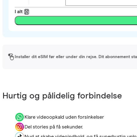
I alt
Installer dit eSIM før eller under din rejse. Dit abonnement st
Hurtig og pålidelig forbindelse
Klare videoopkald uden forsinkelser
Del stories på få sekunder.
Nyd at skabe videoindhold, og få superhurtig uplo