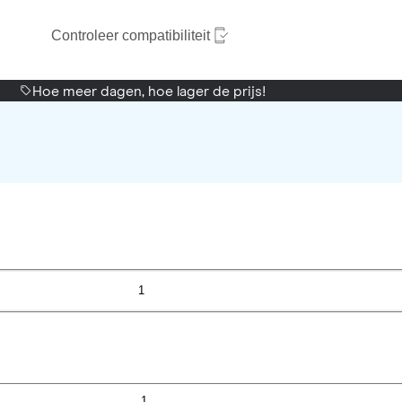
Controleer compatibiliteit
Hoe meer dagen, hoe lager de prijs!
1