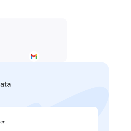
data
en.