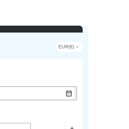
EUR
(
€
)