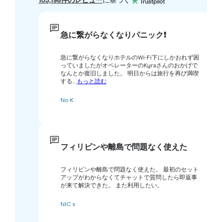
105,198件のレビュー
に基づく
急に繋がらなくなりパニック❗️
急に繋がらなくなりホテルのWi-Fi下にしかおれず困
っていましたがオペレーターのKyraさんのおかげで
なんとか復旧しました。 明日からは旅行を再び満喫
する...
もっと読む
No K
フィリピンや離島で問題なく使えた
フィリピンや離島で問題なく使えた。 最初のセット
アップがわからなくてチャットで質問したら即返事
が来て解決できた。 また利用したい。
NIC s