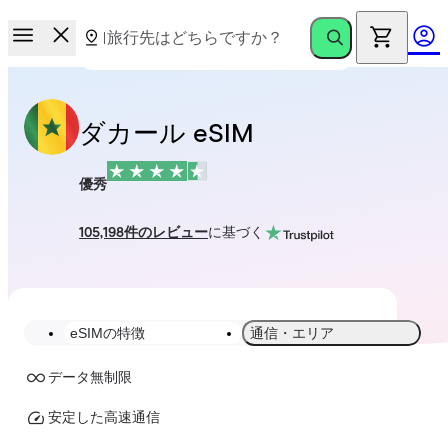
ダカール eSIM
優秀
105,198件のレビュー
に基づく
eSIMの特徴
通信・エリア
データ無制限
安定した高速通信