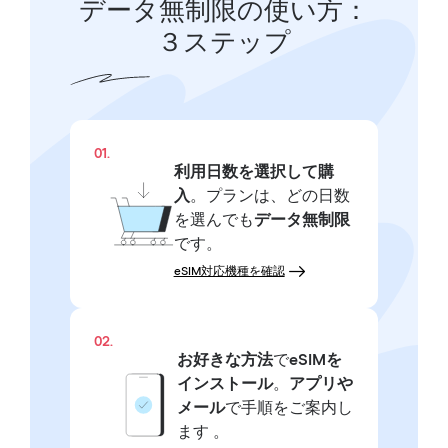
データ無制限の使い方：
３ステップ
01.
利用日数を選択して購
入
。プランは、どの日数
を選んでも
データ無制限
です。
eSIM対応機種を確認
02.
お好きな方法
で
eSIMを
インストール
。
アプリや
メール
で手順をご案内し
ます 。