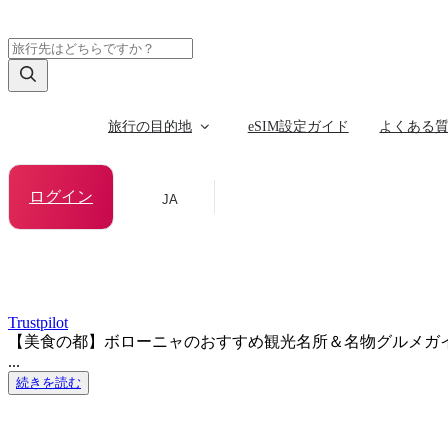
旅行の目的地
eSIM設定ガイド
よくある
ログイン
JA
Trustpilot
【美食の都】ボローニャのおすすめ観光名所＆名物グルメガ
...
続きを読む