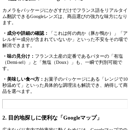
カメラをパッケージにかざすだけでフランス語をリアルタイ
ム翻訳できるGoogleレンズは、商品選びの強力な味方になり
ます。
・成分や詳細の確認：
「これは何の肉か（豚か鴨か）」「ア
レルギー成分が含まれていないか」といった不安をその場で
解消できます。
・味の見分け：
フランス土産の定番であるバターの「有塩
（Demi-sel）」と「無塩（Doux）」も、一瞬で判別可能で
す。
・美味しい食べ方：
お菓子のパッケージにある「レンジで10
秒温めて」といった具体的な調理法も解読でき、納得して商
品を選べます。
2. 目的地探しに便利な「Googleマップ」
広大なパリ市内で効率的に動くためには、Googleマップでの