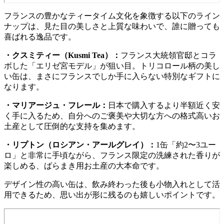
フランスの豊かなティータイム文化を象徴する以下のライン
ナップは、見た目の美しさと上質な味わいで、誰に贈っても
喜ばれる逸品です。
・クスミティー（Kusmi Tea）：
フランス大統領官邸とコラ
ボした「エリゼ宮モデル」が狙い目。トリコロール柄の美し
い缶は、まさにフランスでしか手に入らない特別なギフトに
なります。
・マリアージュ・フレール：
日本で購入するより半額近く安
く手に入るため、自分へのご褒美や大切な方への格式高いお
土産として圧倒的な支持を集めます。
・リプトン（ロシアン・アールグレイ）：
1缶「約2〜3ユー
ロ」と非常に手頃ながら、フランス限定の洗練された香りが
楽しめる、ばらまき用お土産の大本命です。
デザイン性の高い缶は、飲み終わった後も小物入れとして活
用できるため、思い出が形に残るのも嬉しいポイントです。