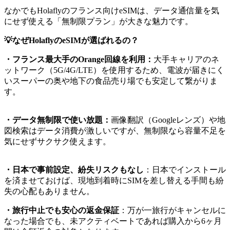
なかでもHolaflyのフランス向けeSIMは、データ通信量を気
にせず使える「無制限プラン」が大きな魅力です。
💡なぜHolaflyのeSIMが選ばれるの？
・フランス最大手のOrange回線を利用：
大手キャリアのネ
ットワーク（5G/4G/LTE）を使用するため、電波が届きにく
いスーパーの奥や地下の食品売り場でも安定して繋がりま
す。
・データ無制限で使い放題：
画像翻訳（Googleレンズ）や地
図検索はデータ消費が激しいですが、無制限なら容量不足を
気にせずサクサク使えます。
・日本で事前設定、紛失リスクもなし
：日本でインストール
を済ませておけば、現地到着時にSIMを差し替える手間も紛
失の心配もありません。
・旅行中止でも安心の返金保証
：万が一旅行がキャンセルに
なった場合でも、未アクティベートであれば購入から6ヶ月