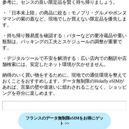
参考に、センスの良い限定品を賢く持ち帰りましょう。
・「日本未上陸」の商品に絞る：モノプリ・グルメやボンヌ
ママンの紫の蓋など、現地でしか買えない限定品を優先しま
す。
・持ち帰り難易度を確認する：バターなどの要冷蔵品や重い
瓶類は、パッキングの工夫とスケジュールの調整が重要で
す。
・デジタルツールで不安を解消する：広い店内での翻訳や店
舗検索には、安定したネット環境が欠かせません。
納得のいく買い物をするために、現地での通信環境を整えて
おくことをおすすめします。データ無制限のHolafly eSIMが
あれば、言葉の壁や道迷いに煩わされることなく、ショッピ
ングを存分に楽しめます。
フランス
のデータ無制限eSIMをお得にゲッ
ト
>>