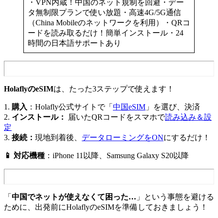
・VPN内蔵！中国のネット規制を回避・デー
タ無制限プランで使い放題・高速4G/5G通信
（China Mobileのネットワークを利用）・QRコ
ードを読み取るだけ！簡単インストール・24
時間の日本語サポートあり
HolaflyのeSIM
は、たった3ステップで使えます！
1.
購入
：Holafly公式サイトで「
中国eSIM
」を選び、決済
2.
インストール：
届いたQRコードをスマホで
読み込み＆設
定
3.
接続：
現地到着後、
データローミングをON
にするだけ！
📱 対応機種
：iPhone 11以降、Samsung Galaxy S20以降
「
中国でネットが使えなくて困った…
」という事態を避ける
ために、出発前にHolaflyのeSIMを準備しておきましょう！