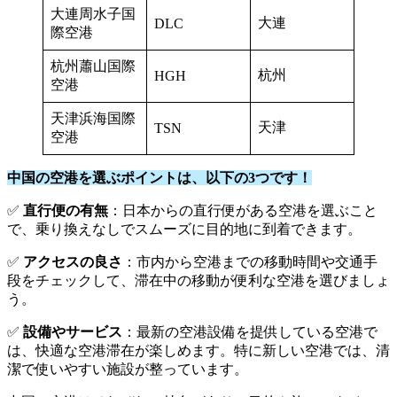
大連周水子国
大連
DLC
際空港
杭州蕭山国際
杭州
HGH
空港
天津浜海国際
天津
TSN
空港
中国の空港を選ぶポイントは、以下の3つです！
✅
直行便の有無
：日本からの直行便がある空港を選ぶこと
で、乗り換えなしでスムーズに目的地に到着できます。
✅
アクセスの良さ
：市内から空港までの移動時間や交通手
段をチェックして、滞在中の移動が便利な空港を選びましょ
う。
✅
設備やサービス
：最新の空港設備を提供している空港で
は、快適な空港滞在が楽しめます。特に新しい空港では、清
潔で使いやすい施設が整っています。