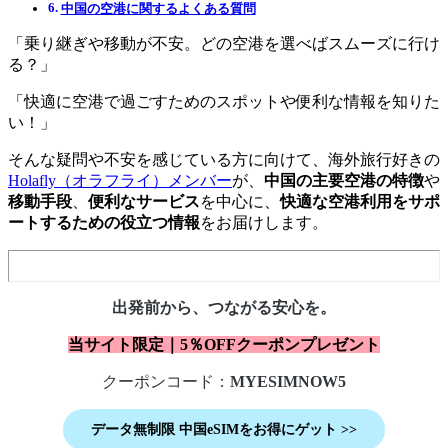
中国の空港に関するよくある質問
「乗り継ぎや移動が不安。どの空港を選べばスムーズに行け
る？」
「快適に空港で過ごすためのスポットや便利な情報を知りた
い！」
そんな疑問や不安を感じている方に向けて、海外旅行好きの
Holafly（オラフライ）メンバー
が、
中国の主要空港の特徴
や
移動手段
、
便利なサービス
を中心に、
快適な空港利用をサポ
ートするための役立つ情報
をお届けします。
出発前から、つながる安心を。
当サイト限定｜5％OFFクーポンプレゼント
クーポンコード：
MYESIMNOW5
データ無制限
中国
eSIMをお得にゲット
>>