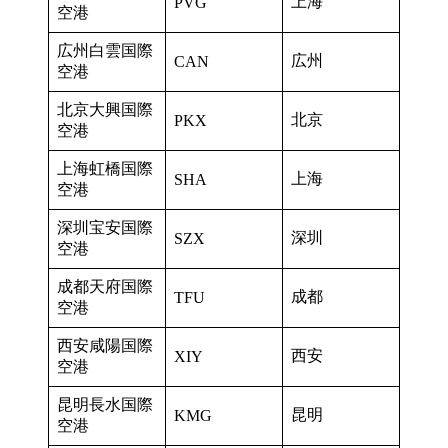
上海
PVG
空港
広州白雲国際
広州
CAN
空港
北京大興国際
北京
PKX
空港
上海虹橋国際
上海
SHA
空港
深圳宝安国際
深圳
SZX
空港
成都天府国際
成都
TFU
空港
西安咸陽国際
西安
XIY
空港
昆明長水国際
昆明
KMG
空港