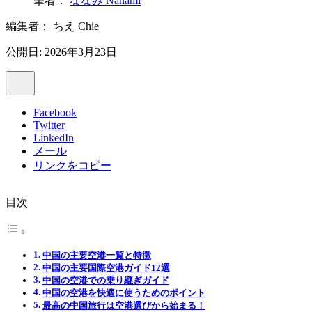
筆者：
ななみ Nanami
編集者：
ちえ Chie
公開日: 2026年3月23日
Facebook
Twitter
LinkedIn
メール
リンクをコピー
目次
中国の主要空港一覧と特徴
中国の主要国際空港ガイド12選
中国の空港での乗り継ぎガイド
中国の空港を快適に使うためのポイント
最高の中国旅行は空港選びから始まる！