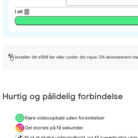
I alt
Installer dit eSIM før eller under din rejse. Dit abonnement st
Hurtig og pålidelig forbindelse
Klare videoopkald uden forsinkelser
Del stories på få sekunder.
Nyd at skabe videoindhold, og få superhurtig uplo