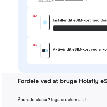
02.
Installér dit eSIM-kort
med de
03.
Aktivér dit eSIM-kort ved ank
Fordele ved at bruge Holafly e
Ändrade planer? Inga problem alls!