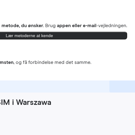
n
metode, du ønsker
. Brug
appen eller e-mail
-vejledningen.
Lær metoderne at kende
omsten
, og få forbindelse med det samme.
SIM i Warszawa