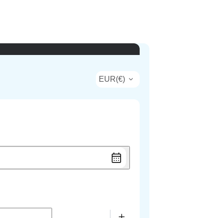
EUR
(
€
)