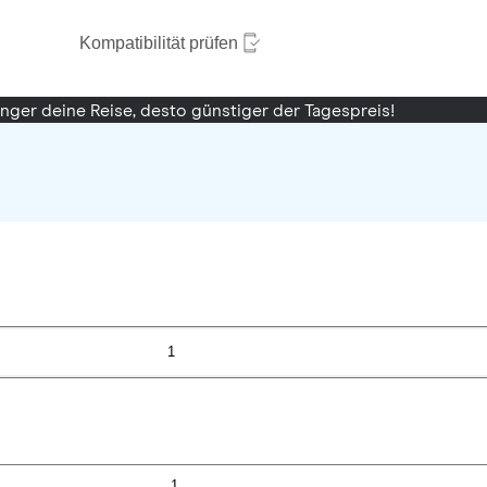
Kompatibilität prüfen
änger deine Reise, desto günstiger der Tagespreis!
1