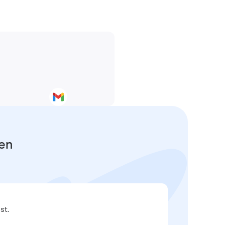
fen
st.