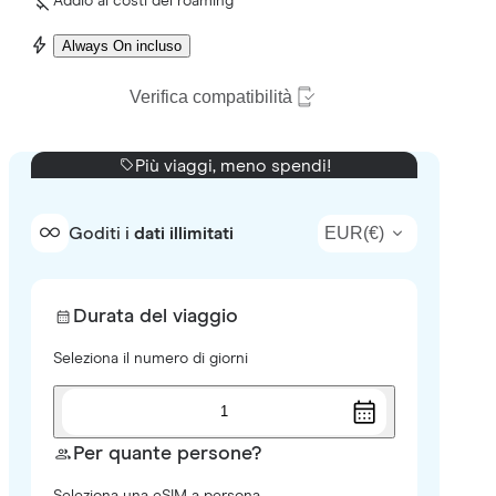
Addio ai costi del roaming
Always On incluso
Verifica compatibilità
Più viaggi, meno spendi!
EUR
(
€
)
Goditi i
dati illimitati
Durata del viaggio
Seleziona il numero di giorni
1
Per quante persone?
Seleziona una eSIM a persona