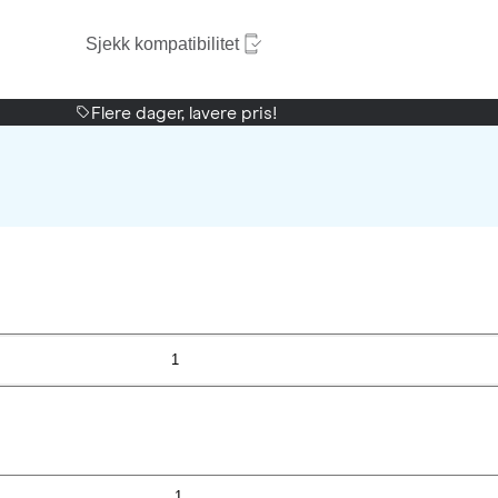
Sjekk kompatibilitet
Flere dager, lavere pris!
1