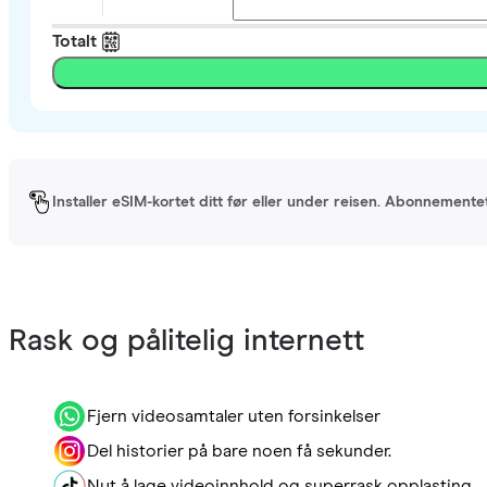
Totalt
Installer eSIM-kortet ditt før eller under reisen. Abonnement
Rask og pålitelig internett
Fjern videosamtaler uten forsinkelser
Del historier på bare noen få sekunder.
Nyt å lage videoinnhold og superrask opplasting.