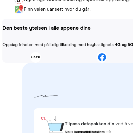
Finn veien uansett hvor du går!
Den beste ytelsen i alle appene dine
Oppdag friheten med pålitelig tilkobling med høyhastighets
4G og 5
01.
Tilpass datapakken din
ved å ve
Sjekk kompatibilitetsliste