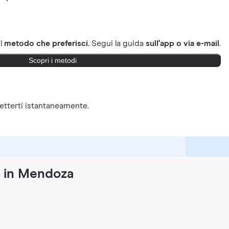
il
metodo che preferisci.
Segui la guida
sull'app o via e-mail
.
Scopri i metodi
tterti istantaneamente.
y in Mendoza