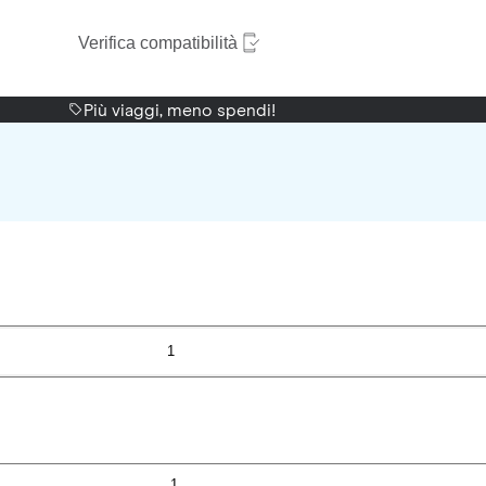
Verifica compatibilità
Più viaggi, meno spendi!
1