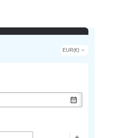
EUR
(
€
)