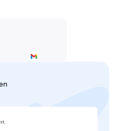
fen
st.