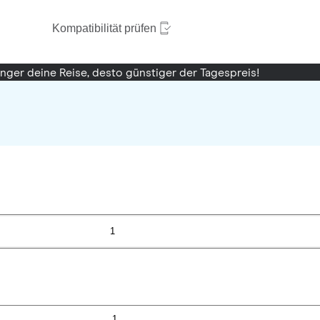
Kompatibilität prüfen
änger deine Reise, desto günstiger der Tagespreis!
1