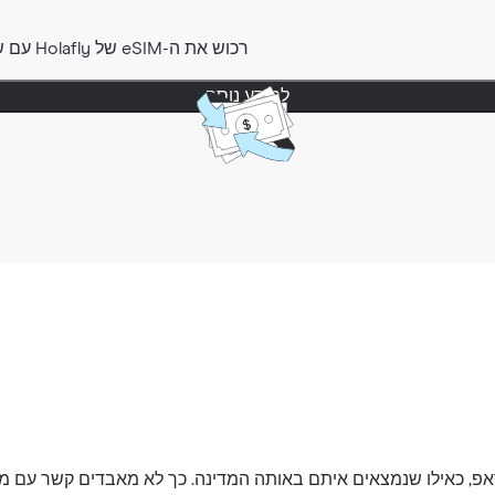
רכוש את ה-‎eSIM שלHolafly ‎ עם שקט נפשי ‎. ניתן לבקש החזר
למידע נוסף
אפ, כאילו שנמצאים איתם באותה המדינה. כך לא מאבדים קשר עם 