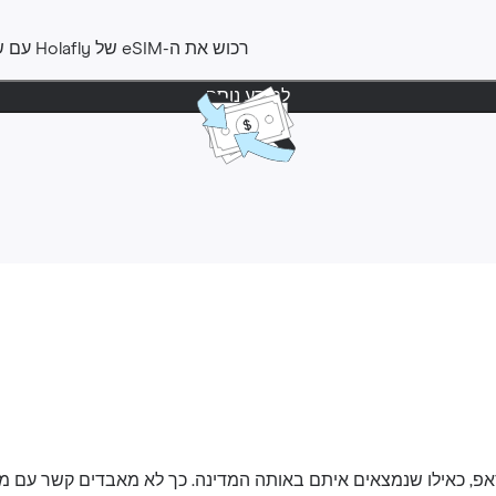
רכוש את ה-‎eSIM שלHolafly ‎ עם שקט נפשי ‎. ניתן לבקש החזר
למידע נוסף
אפ, כאילו שנמצאים איתם באותה המדינה. כך לא מאבדים קשר עם 