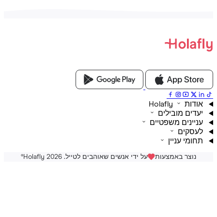
ת Holafly
דים מובילים
יינים משפטיים
סקים
ומי עניין
נוצר באמצעות
על ידי אנשים שאוהבים לטייל. Holafly 2026
®