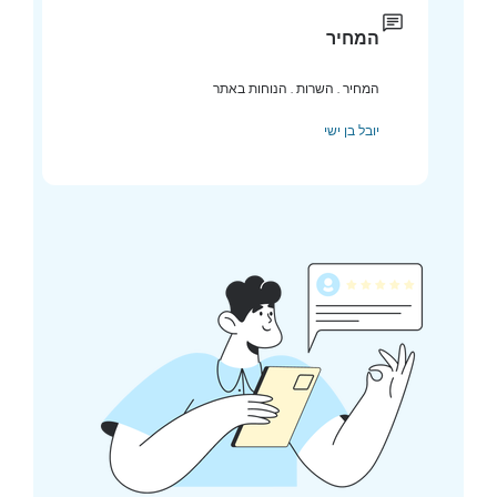
המחיר
המחיר . השרות . הנוחות באתר
יובל בן ישי