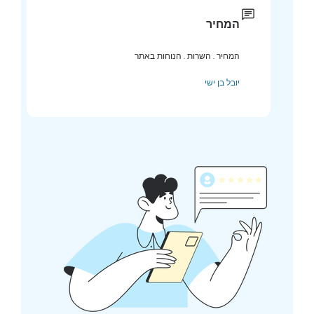
המחיר
המחיר . השרות . הנוחות באתר
יובל בן ישי