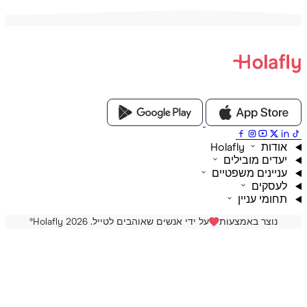
ת Holafly
דים מובילים
יינים משפטיים
סקים
ומי עניין
נוצר באמצעות
על ידי אנשים שאוהבים לטייל. Holafly 2026
®