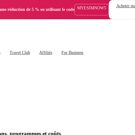
Acheter ma
MYESIMNOW5
'une réduction de 5 % en utilisant le code
s
Travel Club
Affiliés
For Business
ions, programmes et coûts