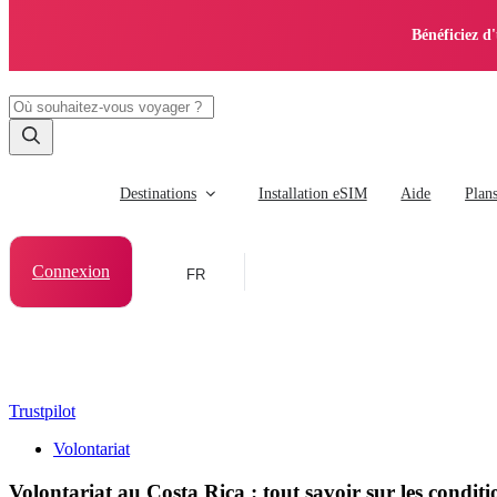
Bénéficiez d
Destinations
Installation eSIM
Aide
Plan
Connexion
FR
Trustpilot
Volontariat
Volontariat au Costa Rica : tout savoir sur les condit