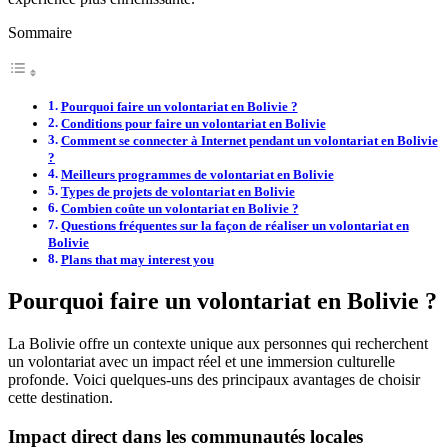
Sommaire
Pourquoi faire un volontariat en Bolivie ?
Conditions pour faire un volontariat en Bolivie
Comment se connecter à Internet pendant un volontariat en Bolivie
?
Meilleurs programmes de volontariat en Bolivie
Types de projets de volontariat en Bolivie
Combien coûte un volontariat en Bolivie ?
Questions fréquentes sur la façon de réaliser un volontariat en
Bolivie
Plans that may interest you
Pourquoi faire un volontariat en Bolivie ?
La Bolivie offre un contexte unique aux personnes qui recherchent
un volontariat avec un impact réel et une immersion culturelle
profonde. Voici quelques-uns des principaux avantages de choisir
cette destination.
Impact direct dans les communautés locales