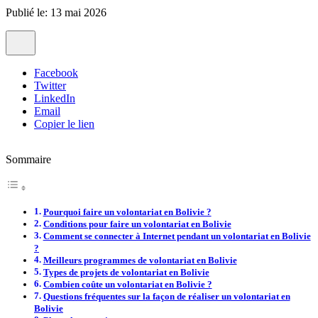
Publié le: 13 mai 2026
Facebook
Twitter
LinkedIn
Email
Copier le lien
Sommaire
Pourquoi faire un volontariat en Bolivie ?
Conditions pour faire un volontariat en Bolivie
Comment se connecter à Internet pendant un volontariat en Bolivie
?
Meilleurs programmes de volontariat en Bolivie
Types de projets de volontariat en Bolivie
Combien coûte un volontariat en Bolivie ?
Questions fréquentes sur la façon de réaliser un volontariat en
Bolivie