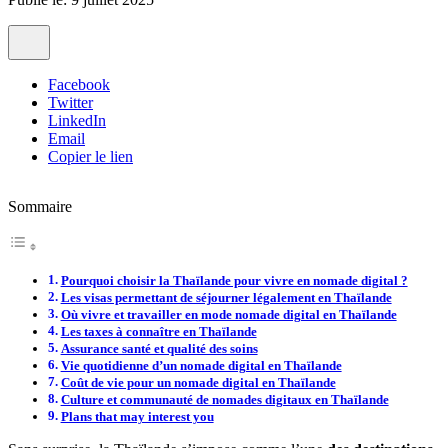
Facebook
Twitter
LinkedIn
Email
Copier le lien
Sommaire
Pourquoi choisir la Thaïlande pour vivre en nomade digital ?
Les visas permettant de séjourner légalement en Thaïlande
Où vivre et travailler en mode nomade digital en Thaïlande
Les taxes à connaître en Thaïlande
Assurance santé et qualité des soins
Vie quotidienne d’un nomade digital en Thaïlande
Coût de vie pour un nomade digital en Thaïlande
Culture et communauté de nomades digitaux en Thaïlande
Plans that may interest you