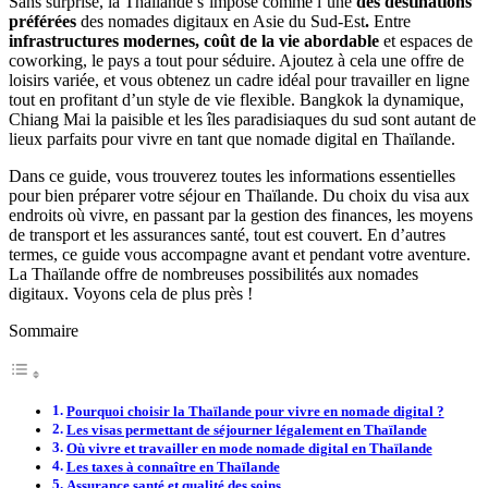
Sans surprise, la Thaïlande s’impose comme l’une
des destinations
préférées
des nomades digitaux en Asie du Sud-Est
.
Entre
infrastructures modernes, coût de la vie abordable
et espaces de
coworking, le pays a tout pour séduire. Ajoutez à cela une offre de
loisirs variée, et vous obtenez un cadre idéal pour travailler en ligne
tout en profitant d’un style de vie flexible. Bangkok la dynamique,
Chiang Mai la paisible et les îles paradisiaques du sud sont autant de
lieux parfaits pour vivre en tant que nomade digital en Thaïlande.
Dans ce guide, vous trouverez toutes les informations essentielles
pour bien préparer votre séjour en Thaïlande. Du choix du visa aux
endroits où vivre, en passant par la gestion des finances, les moyens
de transport et les assurances santé, tout est couvert. En d’autres
termes, ce guide vous accompagne avant et pendant votre aventure.
La Thaïlande offre de nombreuses possibilités aux nomades
digitaux. Voyons cela de plus près !
Sommaire
Pourquoi choisir la Thaïlande pour vivre en nomade digital ?
Les visas permettant de séjourner légalement en Thaïlande
Où vivre et travailler en mode nomade digital en Thaïlande
Les taxes à connaître en Thaïlande
Assurance santé et qualité des soins