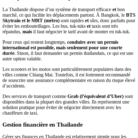
La Thaïlande dispose d’un système de transport efficace
et
bon
marché, ce qui facilite les déplacements partout. À Bangkok, le
BTS
Skytrain et le MRT
(métro)
sont rapides
et
sûrs, donc parfaits pour
éviter les embouteillages. Les bus, tuk-tuks
et
taxis sont très
répandus,
mais
il faut négocier le tarif avant de monter en tuk-tuk.
Pour ceux qui restent longtemps,
conduire avec un permis
international est possible, mais seulement pour une courte
durée
. Sinon, il faut demander un permis thaïlandais, ce qui est une
autre option valable.
Les scooters et les motos sont particulièrement populaires dans des
villes comme Chiang Mai. Toutefois, il est fortement recommandé
de souscrire une assurance complémentaire en raison du risque élevé
d’accidents.
Des services de transport comme
Grab (l’équivalent d’Uber)
sont
disponibles dans la plupart des grandes villes. Ils représentent une
solution pratique pour éviter de négocier directement avec les
chauffeurs de taxi.
Gestion financière en Thaïlande
Gérer ses finances en Thaïlande est relativement simple pour les